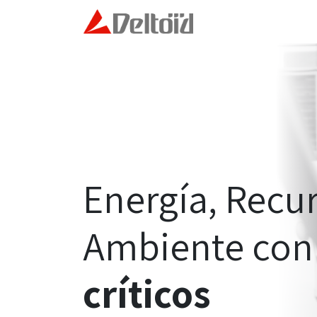
Ir al contenido
Inicio
Modelo Deltoid
Energía, Recur
Ambiente
co
críticos