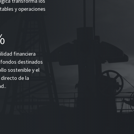
ógica transforma los
tables y operaciones
%
ilidad financiera
s fondos destinados
llo sostenible y el
 directo de la
d..