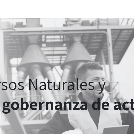
Industrias
Ecosistema
Signals
Carreras
Consulta estratégica in
sos Naturales y
n
gobernanza de ac