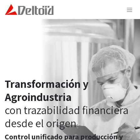
Ir al contenido
Transformación y
Agroindustria
con trazabilidad financiera
desde el origen
Control unificado para producción y