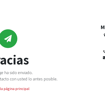
Industrias
Ecosistema
Signals
Carreras
Consulta estratégica in
M
C
M
acias
e ha sido enviado.
cto con usted lo antes posible.
 la página principal