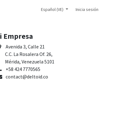
icial
Español (VE)
Inicia sesión
i Empresa
Avenida 3, Calle 21
.C. La Rosalera Of. 26,
érida, Venezuela 5101
+58 424 7770565
contact@deltoid.co