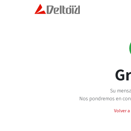
Ir al contenido
Inicio
Modelo Deltoid
Gr
Su mensaj
Nos pondremos en conta
Volver a