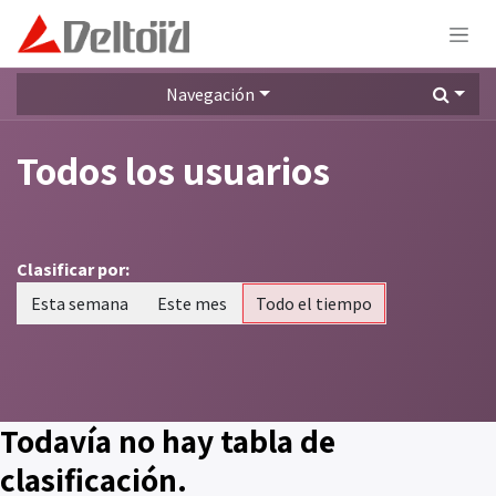
Ir al contenido
Navegación
Todos los usuarios
Clasificar por:
Esta semana
Este mes
Todo el tiempo
Todavía no hay tabla de
clasificación.