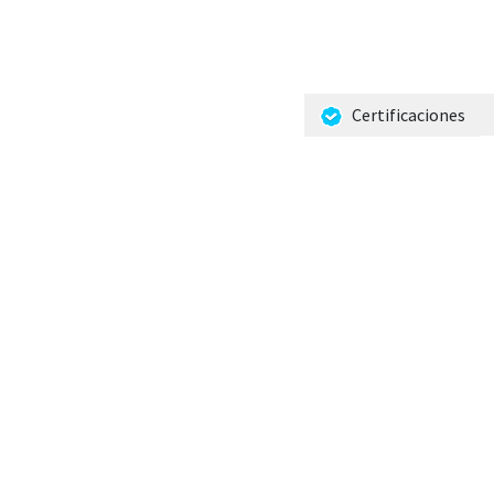
Industrias
Ecosistema
Signals
Carreras
Consulta estratégica in
Certificaciones