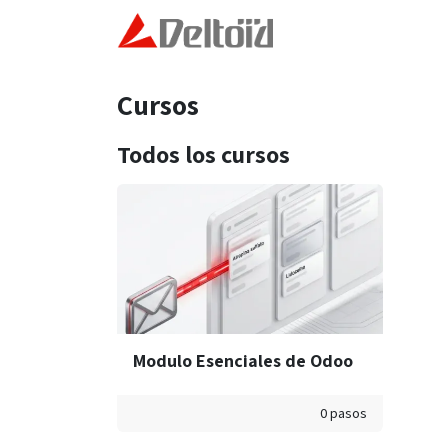
Ir al contenido
Inicio
Modelo Deltoid
Cursos
Todos los cursos
Modulo Esenciales de Odoo
0 pasos